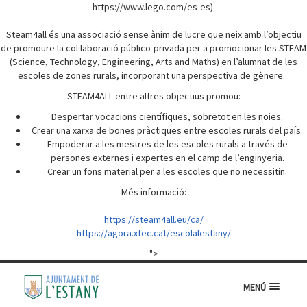
https://www.lego.com/es-es).
Steam4all és una associació sense ànim de lucre que neix amb l’objectiu
de promoure la col·laboració público-privada per a promocionar les STEAM
(Science, Technology, Engineering, Arts and Maths) en l’alumnat de les
escoles de zones rurals, incorporant una perspectiva de gènere.
STEAM4ALL entre altres objectius promou:
Despertar vocacions científiques, sobretot en les noies.
Crear una xarxa de bones pràctiques entre escoles rurals del país.
Empoderar a les mestres de les escoles rurals a través de
persones externes i expertes en el camp de l’enginyeria.
Crear un fons material per a les escoles que no necessitin.
Més informació:
https://steam4all.eu/ca/
https://agora.xtec.cat/escolalestany/
">
MENÚ