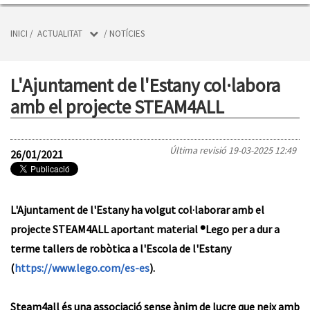
INICI
/
ACTUALITAT
/
NOTÍCIES
L'Ajuntament de l'Estany col·labora
amb el projecte STEAM4ALL
Última revisió
19-03-2025 12:49
26/01/2021
L'Ajuntament de l'Estany ha volgut col·laborar amb el
projecte STEAM4ALL aportant material ®Lego per a dur a
terme tallers de robòtica a l'Escola de l'Estany
(
https://www.lego.com/es-es
).
Steam4all és una associació sense ànim de lucre que neix amb