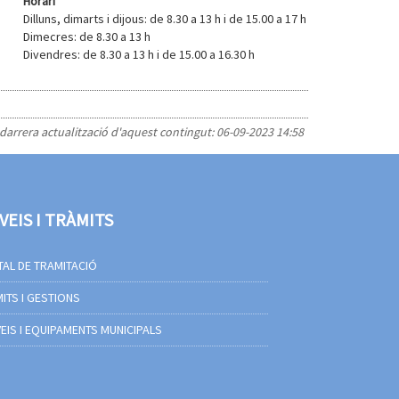
Horari
Dilluns, dimarts i dijous: de 8.30 a 13 h i de 15.00 a 17 h
Dimecres: de 8.30 a 13 h
Divendres: de 8.30 a 13 h i de 15.00 a 16.30 h
 darrera actualització d'aquest contingut:
06-09-2023 14:58
VEIS I TRÀMITS
AL DE TRAMITACIÓ
ITS I GESTIONS
EIS I EQUIPAMENTS MUNICIPALS