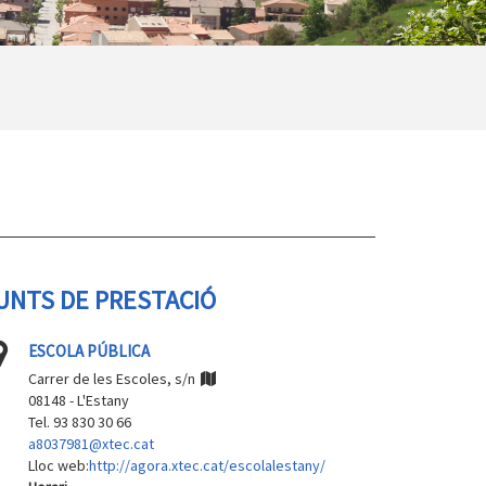
UNTS DE PRESTACIÓ
ESCOLA PÚBLICA
Carrer de les Escoles, s/n
08148 - L'Estany
Tel. 93 830 30 66
a8037981@xtec.cat
Lloc web:
http://agora.xtec.cat/escolalestany/